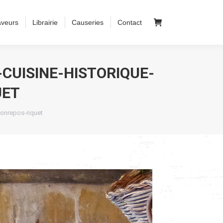
aveurs
Librairie
Causeries
Contact
CUISINE-HISTORIQUE-
UET
bonrepos-riquet