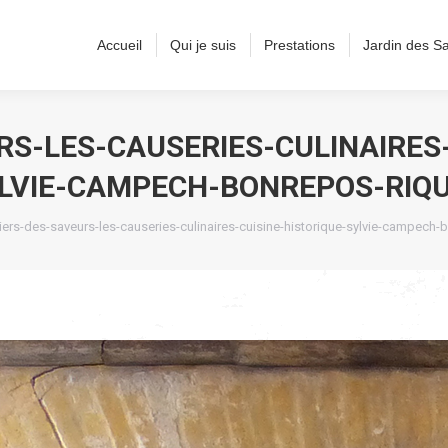
Accueil
Qui je suis
Prestations
Jardin des S
RS-LES-CAUSERIES-CULINAIRES-
LVIE-CAMPECH-BONREPOS-RIQ
 :
liers-des-saveurs-les-causeries-culinaires-cuisine-historique-sylvie-campech-