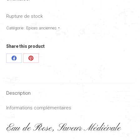
Rupture de stock
Catégorie :
Epices anciennes
Share this product
Share
Share
on
on
Facebook
Pinterest
Description
Informations complémentaires
Eau de Rose, Saveur Médiévale