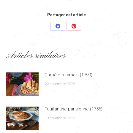
Partager cet article
Share
Share
on
on
Facebook
Pinterest
Articles similaires
Curbélets tarnais (1790)
22 novembre 2025
Feuillantine parisienne (1756)
19 novembre 2025