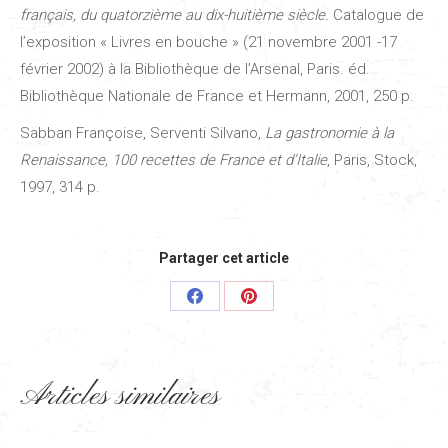
français, du quatorzième au dix-huitième siècle.
Catalogue de
l’exposition « Livres en bouche » (21 novembre 2001 -17
février 2002) à la Bibliothèque de l’Arsenal, Paris. éd.
Bibliothèque Nationale de France et Hermann, 2001, 250 p.
Sabban Françoise, Serventi Silvano,
La gastronomie à la
Renaissance, 100 recettes de France et d’Italie
, Paris, Stock,
1997, 314 p.
Partager cet article
Share
Share
on
on
Facebook
Pinterest
Articles similaires