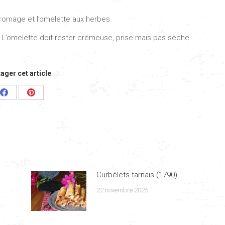
 fromage et l’omelette aux herbes.
 L’omelette doit rester crémeuse, prise mais pas sèche.
ager cet article
Share
Share
on
on
Facebook
Pinterest
Curbélets tarnais (1790)
22 novembre 2025