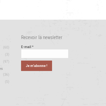
Recevoir la newsletter
E-mail
*
(60)
(3)
(97)
es
(36)
(5)