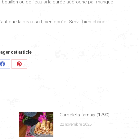
u bouillon ou de l’eau si la purée accroche par manque
l faut que la peau soit bien dorée. Servir bien chaud
ager cet article
Share
Share
on
on
Facebook
Pinterest
Curbélets tarnais (1790)
22 novembre 2025