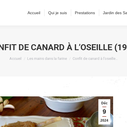
Accueil
Qui je suis
Prestations
Jardin des S
NFIT DE CANARD À L’OSEILLE (19
Vous êtes ici :
Accueil
Les mains dans la farine
Confit de canard à l’oseille…
Déc
9
2024