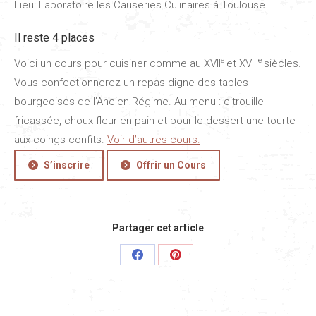
Lieu:
Laboratoire les Causeries Culinaires à Toulouse
Il reste 4 places
e
e
Voici un cours pour cuisiner comme au XVII
et XVIII
siècles.
Vous confectionnerez un repas digne des tables
bourgeoises de l’Ancien Régime. Au menu : citrouille
fricassée, choux-fleur en pain et pour le dessert une tourte
aux coings confits.
Voir d’autres cours.
S’inscrire
Offrir un Cours
Partager cet article
Share
Share
on
on
Facebook
Pinterest