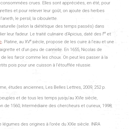
t, consommées crues. Elles sont appréciées, en été, pour
grettes et pour relever leur goût, on ajoute des herbes
aneth, le persil, la ciboulette.
r naturelle (selon la diététique des temps passés) dans
er
r leur fadeur. Le traité culinaire d’Apicius, daté des I
et
e
e
. Platine, au XV
siècle, propose de les cuire à l’eau et une
aigrette et d’un peu de cannelle. En 1655, Nicolas de
de les farcir comme les choux. On peut les passer à la
its pois pour une cuisson à l’étouffée réussie.
ome, études anciennes, Les Belles Lettres, 2009, 252 p.
 peuples et de tous les temps jusqu’au XVIe siècle,
n de 1560, Intermédiaire des chercheurs et curieux, 1998,
de légumes des origines à l’orée du XXIe siècle. INRA