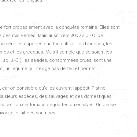
e fort probablement avec la conquête romaine. Elles sont
le des rois Perses. Mais aussi vers 300 av. J.- C. par
 énumère les espèces que l’on cultive : les blanches, les
nnes et les grecques. Mais il semble que se soient les
s. ap. J.-C.), les salades, consommées crues, sont une
insi, un légume qui n’exige pas de feu et permet
ar on considère qu’elles ouvrent l’appétit. Platine,
 a plusieurs espèces, des sauvages et des domestiques.
t l’appétit aux estomacs dégouttés ou ennuyés. On pense
vorise le lait des nourrices.