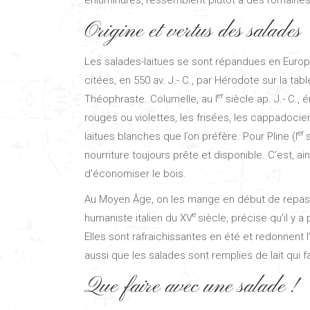
Origine et vertus des salades
Les salades-laitues se sont répandues en Europ
citées, en 550 av. J.- C., par Hérodote sur la tab
er
Théophraste. Columelle, au I
siècle ap. J.- C.,
rouges ou violettes, les frisées, les cappadocie
er
laitues blanches que l’on préfère. Pour Pline (I
nourriture toujours prête et disponible. C’est, a
d’économiser le bois.
Au Moyen Âge, on les mange en début de repas, c
e
humaniste italien du XV
siècle, précise qu’il y
Elles sont rafraichissantes en été et redonnen
aussi que les salades sont remplies de lait qui fa
Que faire avec une salade !