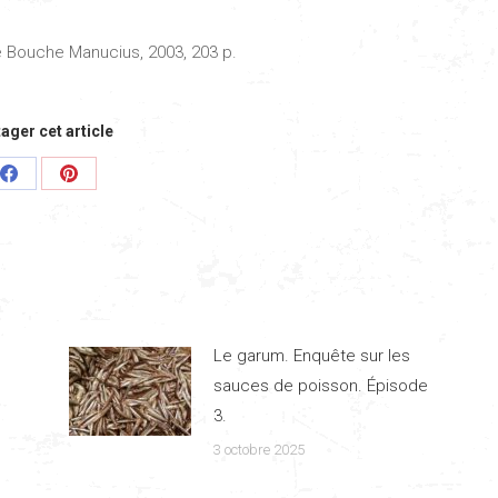
de Bouche Manucius, 2003, 203 p.
ager cet article
Share
Share
on
on
Facebook
Pinterest
Le garum. Enquête sur les
sauces de poisson. Épisode
3.
3 octobre 2025