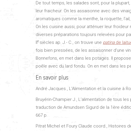
De tout temps, les salades sont, pour la plupar
leur fraicheur. On les assaisonne avec des vinai
aromatiques comme la menthe, la roquette, l’ail, l’
On les cuisine aussi, pour atténuer leur froideu
diverses préparations toujours relevées pour palie
e
II
siècles ap. J.- C., on trouve une
patina
de laitu
fois bien pressées, de les assaisonner d’une vin
Bonnefons, en met dans les potages. Il propose 
poêle avec du lard fondu. On en met dans les pet
En savoir plus
André Jacques., L’Alimentation et la cuisine à R
Bruyérin-Champier J., L’alimentation de tous les
traduction de Amundsen Sigurd de la 1ère éditio
667 p.
Pitrat Michel et Foury Claude coord., Histoires 