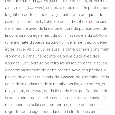
avec de l’huile, du
garum
(saumure de poisson), du vin mêlé
à du vin cuit (
carenum
), du poivre et du miel. On peut corser
le goût de cette sauce en y ajoutant divers bouquets de
saveurs : un peu de livèche, de coriandre et de
rue
ou bien
de la menthe avec de la rue ou encore du poireau avec de
la coriandre, ou également du cumin associé à du
silphium
(une aromate disparue aujourd’hui), de la menthe, du céleri
et de la rue. Apicius utilise aussi la truffe comme condiment
aromatique dans une recette de poule cuite avec des
courges. Le tubercule se retrouve associée dans la sauce
d’accompagnement de cette recette avec des pêches, du
poivre, du carvi et du cumin, du
silphium
, de la menthe, de la
ache, de la coriandre, de la menthe pouliot, des dattes, du
miel, du vin, du
garum
, de l’huile et du vinaigre. Ces listes de
saveurs sont traditionnelles de la cuisine romaine antique
mais pour nos palais contemporains, on ne peut que
regretter cet usage secondaire de la truffe dans un