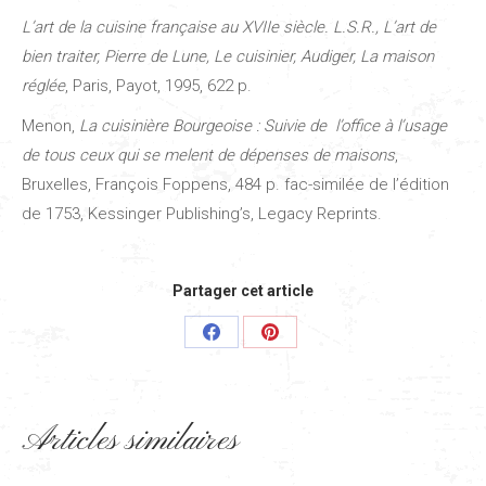
L’art de la cuisine française au XVIIe siècle. L.S.R., L’art de
bien traiter, Pierre de Lune, Le cuisinier, Audiger, La maison
réglée
, Paris, Payot, 1995, 622 p.
Menon,
La cuisinière Bourgeoise : Suivie de l’office à l’usage
de tous ceux qui se melent de dépenses de maisons
,
Bruxelles, François Foppens, 484 p. fac-similée de l’édition
de 1753, Kessinger Publishing’s, Legacy Reprints.
Partager cet article
Share
Share
on
on
Facebook
Pinterest
Articles similaires