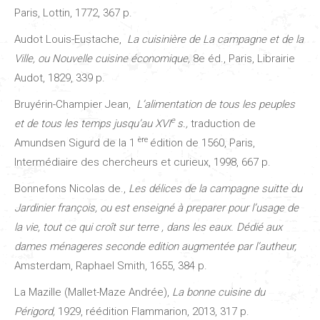
Paris, Lottin, 1772, 367 p.
Audot Louis-Eustache,
La cuisinière de La campagne et de la
Ville, ou Nouvelle cuisine économique,
8e éd., Paris, Librairie
Audot, 1829, 339 p.
Bruyérin-Champier Jean,
L’alimentation de tous les peuples
e
et de tous les temps jusqu’au XVI
s.,
traduction de
ère
Amundsen Sigurd de la 1
édition de 1560, Paris,
Intermédiaire des chercheurs et curieux, 1998, 667 p.
Bonnefons Nicolas de.,
Les délices de la campagne suitte du
Jardinier françois, ou est enseigné à preparer pour l’usage de
la vie, tout ce qui croît sur terre , dans les eaux. Dédié aux
dames ménageres seconde edition augmentée par l’autheur,
Amsterdam, Raphael Smith, 1655, 384 p.
La Mazille (Mallet-Maze Andrée),
La bonne cuisine du
Périgord,
1929, réédition Flammarion, 2013, 317 p.