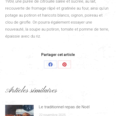
1959, une purée de citrouille salée et sucrée, au lait,
recouverte de fromage râpé et gratinée au four, ainsi qu’un
potage au potiron et haricots blancs, oignon, poireau et
clou de girofle. On pourra également essayer une
nouveauté, la soupe au potiron, tomate et pomme de terre,
épaissie avec du riz.
Partager cet article
Share
Share
on
on
Facebook
Pinterest
Articles similaires
Le traditionnel repas de Noël
22 novembre 2025