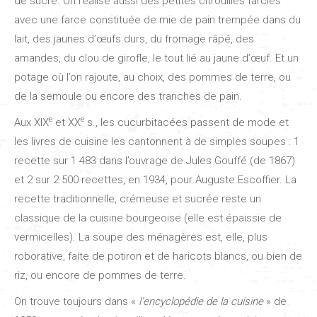
de sucre. On réalise aussi des petites citrouilles farcies
avec une farce constituée de mie de pain trempée dans du
lait, des jaunes d’œufs durs, du fromage râpé, des
amandes, du clou de girofle, le tout lié au jaune d’œuf. Et un
potage où l’on rajoute, au choix, des pommes de terre, ou
de la semoule ou encore des tranches de pain.
e
e
Aux XIX
et XX
s., les cucurbitacées passent de mode et
les livres de cuisine les cantonnent à de simples soupes : 1
recette sur 1 483 dans l’ouvrage de Jules Gouffé (de 1867)
et 2 sur 2 500 recettes, en 1934, pour Auguste Escoffier. La
recette traditionnelle, crémeuse et sucrée reste un
classique de la cuisine bourgeoise (elle est épaissie de
vermicelles). La soupe des ménagères est, elle, plus
roborative, faite de potiron et de haricots blancs, ou bien de
riz, ou encore de pommes de terre.
On trouve toujours dans «
l’encyclopédie de la cuisine
» de