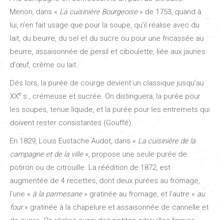
Menon, dans «
La cuisinière Bourgeoise
» de 1753, quand à
lui, n’en fait usage que pour la soupe, qu’il réalise avec du
lait, du beurre, du sel et du sucre ou pour une fricassée au
beurre, assaisonnée de persil et ciboulette, liée aux jaunes
d’œuf, crème ou lait.
Dés lors, la purée de courge devient un classique jusqu’au
e
XX
s., crémeuse et sucrée. On distinguera, la purée pour
les soupes, tenue liquide, et la purée pour les entremets qui
doivent rester consistantes (Gouffé).
En 1829, Louis Eustache Audot, dans «
La cuisinière de la
campagne et de la ville
», propose une seule purée de
potiron ou de citrouille. La réédition de 1872, est
augmentée de 4 recettes, dont deux purées au fromage,
l’une «
à la parmesane
» gratinée au fromage, et l’autre «
au
four
» gratinée à la chapelure et assaisonnée de cannelle et