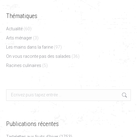
Thématiques
Actualité
(60)
Arts ménager
(3)
Les mains dans la farine
(97)
On vous raconte pas des salades
(36)
Racines culinaires
(5)
Search:
Publications récentes
Tartelettes aux fruits d’hiver (1753)