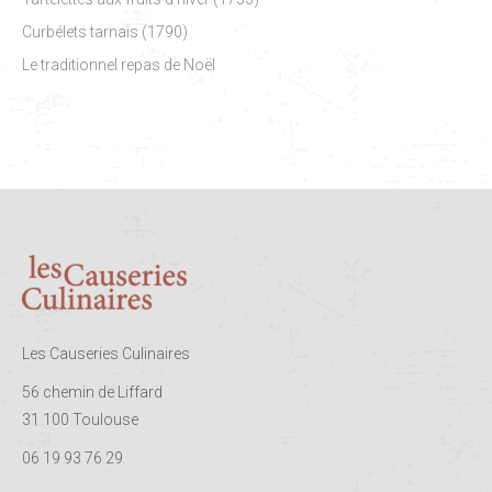
Curbélets tarnais (1790)
Le traditionnel repas de Noël
Les Causeries Culinaires
56 chemin de Liffard
31 100 Toulouse
06 19 93 76 29